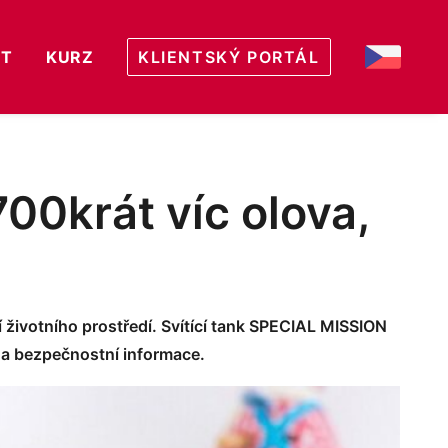
KT
KURZ
KLIENTSKÝ PORTÁL
CZ
00krát víc olova,
 životního prostředí. Svítící tank SPECIAL MISSION
e a bezpečnostní informace.