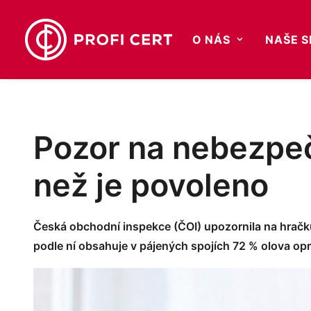
O NÁS
NAŠE 
Pozor na nebezpečn
než je povoleno
Česká obchodní inspekce (ČOI) upozornila na hračku
podle ní obsahuje v pájených spojích 72 % olova op