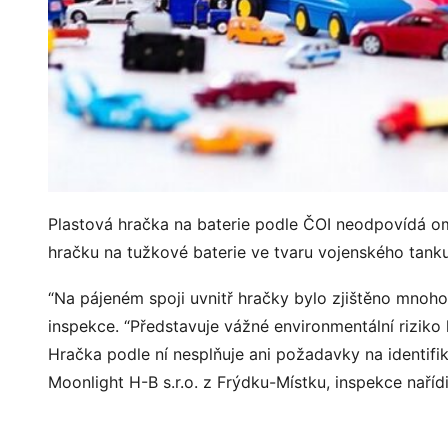
Plastová hračka na baterie podle ČOI neodpovídá om
hračku na tužkové baterie ve tvaru vojenského tanku 
“Na pájeném spoji uvnitř hračky bylo zjištěno mnoho
inspekce. “Představuje vážné environmentální riziko
Hračka podle ní nesplňuje ani požadavky na identifik
Moonlight H-B s.r.o. z Frýdku-Místku, inspekce nařídi