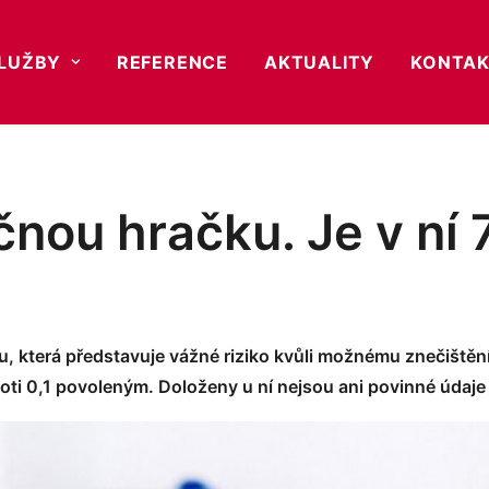
SLUŽBY
REFERENCE
AKTUALITY
KONTA
ou hračku. Je v ní 7
, která představuje vážné riziko kvůli možnému znečištění
roti 0,1 povoleným. Doloženy u ní nejsou ani povinné údaj