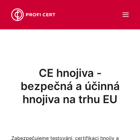
O NÁS
NAŠE SLUŽBY
CE hnojiva -
REFERENCE
AKTUALITY
bezpečná a účinná
KONTAKT
hnojiva na trhu EU
KURZ
KLIENTSKÝ PORTÁL
CZ
Zabezpečujeme testování, certifikaci hnojiv a