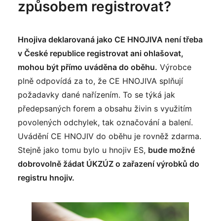
způsobem registrovat?
Hnojiva deklarovaná jako CE HNOJIVA není třeba
v České republice registrovat ani ohlašovat,
mohou být přímo uváděna do oběhu.
Výrobce
plně odpovídá za to, že CE HNOJIVA splňují
požadavky dané nařízením. To se týká jak
předepsaných forem a obsahu živin s využitím
povolených odchylek, tak označování a balení.
Uvádění CE HNOJIV do oběhu je rovněž zdarma.
Stejně jako tomu bylo u hnojiv ES,
bude možné
dobrovolně žádat ÚKZÚZ o zařazení výrobků do
registru hnojiv.